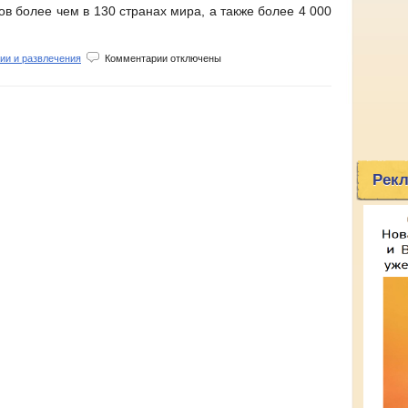
ов более чем в 130 странах мира, а также более 4 000
к
ии и развлечения
Комментарии
отключены
записи
You
Travel
me
Рекл